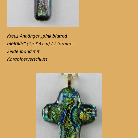
Schalen
Kreuze
Kreuz-Anhänger
„pink blurred
Unterm
Schmuck
metallic“
(4,5 X 4 cm) / 2-farbiges
öffnen
Seidenband mit
Kreuz-Anhänger
Karabinerverschluss
Ketten-Anhänger
Broschen
Katzen
Eulen
Unterm
Sonstiges