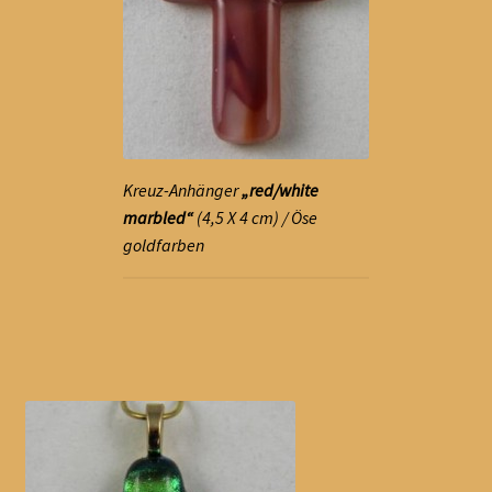
Kreuz-Anhänger
„red/white
marbled“
(4,5 X 4 cm) / Öse
goldfarben