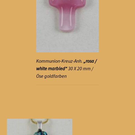
Kommunion-Kreuz-Anh.
„rosa /
white marbled“
30 X 20 mm /
Öse goldfarben