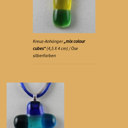
Kreuz-Anhänger
„mix colour
cubes“
(4,5 X 4 cm) / Öse
silberfarben