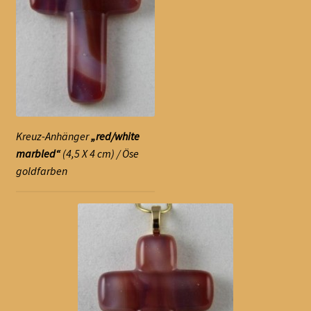
Kreuz-Anhänger
„red/white
marbled“
(4,5 X 4 cm) / Öse
goldfarben