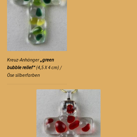
Kreuz-Anhänger
„green
bubble relief“
(4,5 X 4 cm) /
Öse silberfarben