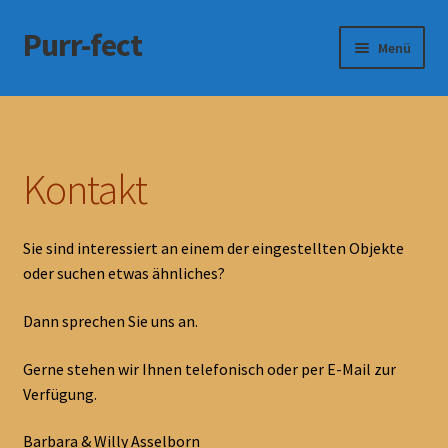
Purr-fect
Zur
Zum
Menü
Navigation
Inhalt
springen
springen
Home
Unterm
Inspiration
öffnen
Kontakt
Unterm
Kreationen
öffnen
Sie sind interessiert an einem der eingestellten Objekte
Kontakt
oder suchen etwas ähnliches?
Impressum
Dann sprechen Sie uns an.
Gerne stehen wir Ihnen telefonisch oder per E-Mail zur
Verfügung.
Barbara & Willy Asselborn