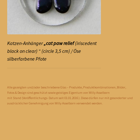
Katzen-Anhänger
„cat paw relief
(iriscedent
black on clear) “ (circle 3,5 cm) / Öse
silberfarbene Pfote
Alle gezeigten und/oder beschriebene Glas – Produkte, Produktkombinationen, Bilder,
Fotos & Design sind geschützt sowie geistiges Eigentum von Willy Asselborn
mit Stand (Veröffentlichungs- Datum seit 01.01.2016 ). Diese dürfen nur mit gesonderter und
ausdrücklicher Genehmigung von Willy Asselborn verwendet werden.