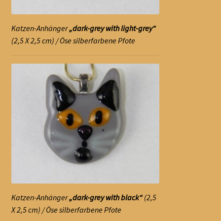
Schalen
Katzen-Anhänger
„dark-grey with light-grey“
Kreuze
(2,5 X 2,5 cm) / Öse silberfarbene Pfote
Unterm
Schmuck
öffnen
Kreuz-Anhänger
Ketten-Anhänger
Broschen
Katzen
Eulen
Katzen-Anhänger
„dark-grey with black“
(2,5
X 2,5 cm) / Öse silberfarbene Pfote
Unterm
Sonstiges