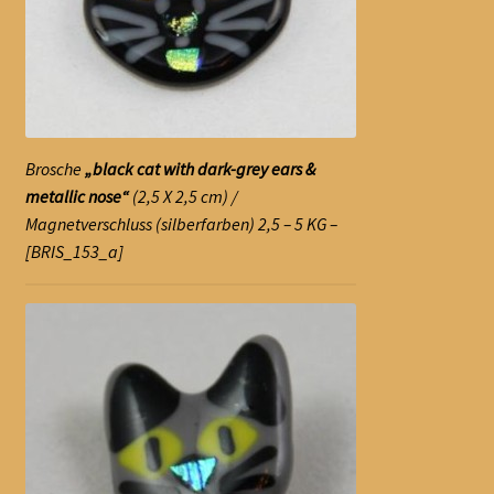
Brosche
„black cat with dark-grey ears &
metallic nose“
(2,5 X 2,5 cm) /
Magnetverschluss (silberfarben) 2,5 – 5 KG –
[BRIS_153_a]